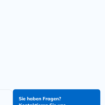
via Bluetooth v4.2 mit bis zu 100 m Reichweite
l Scanner Management Utility (SMU) zur einfachen
Anfrage senden
Anfrage senden
Sie haben Fragen?