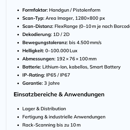
Formfaktor
: Handgun / Pistolenform
Scan-Typ
: Area Imager, 1280×800 px
Scan-Distanz
: FlexRange (0–10 m je nach Barcod
Dekodierung
: 1D / 2D
Bewegungstoleranz
: bis 4.500 mm/s
Helligkeit
: 0–100.000 Lux
Abmessungen
: 192 × 76 × 100 mm
Batterie
: Lithium-Ion, kabellos, Smart Battery
IP-Rating
: IP65 / IP67
Garantie
: 3 Jahre
E
insatzbereiche & Anwendungen
Lager & Distribution
Fertigung & industrielle Anwendungen
Rack-Scanning bis zu 10 m