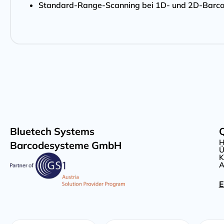
Standard-Range-Scanning bei 1D- und 2D-Barc
Bluetech Systems
Q
Barcodesysteme GmbH
Ü
K
A
E