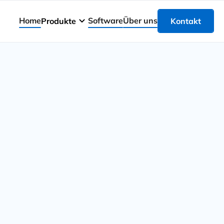
Home
Software
Über uns
Produkte
Kontakt
Kontakt
extreme Haltbarkeit
FlexRange-