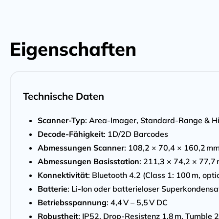
Eigenschaften
Technische Daten
Scanner-Typ
: Area-Imager, Standard-Range & H
Decode-Fähigkeit
: 1D/2D Barcodes
Abmessungen Scanner
: 108,2 × 70,4 × 160,2 m
Abmessungen Basisstation
: 211,3 × 74,2 × 77,7
Konnektivität
: Bluetooth 4.2 (Class 1: 100 m, opt
Batterie
: Li-Ion oder batterieloser Superkondensa
Betriebsspannung
: 4,4 V – 5,5 V DC
Robustheit
: IP52, Drop-Resistenz 1,8 m, Tumble 2