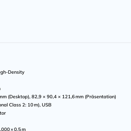
igh-Density
m
 mm (Desktop), 82,9 × 90,4 × 121,6 mm (Präsentation)
ional Class 2: 10 m), USB
tor
.000 × 0,5 m