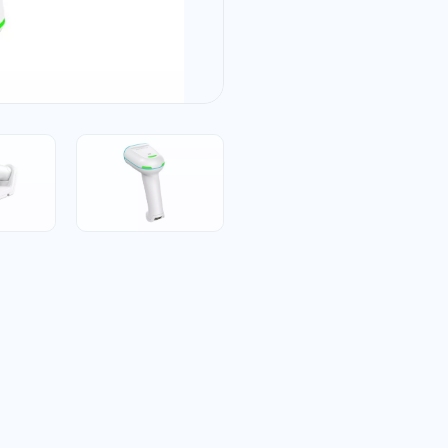
Optimiert für den Ge
Antimikrobielles, des
Flexibles Montagesys
Einsatzmöglichkeiten
Patientenfreundliche
Modi wie „Patient Do-
Scan-Licht gewährlei
Produktivität der Pfle
Flexible Stromversor
Unterstützt sowohl Li
Superkondensatoren. C
unterstützt strenge 
Kabellose Freiheit &
Bluetooth 4.2 für sta